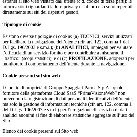
estranei al sito web visitato dall’utente (c.d. cookie di terze parti); le
informazioni riguardanti la loro privacy e sul loro uso sono reperibili
direttamente sui siti dei rispettivi gestori.
Tipologie di cookie
Esistono diverse tipologie di cookie: (a) TECNICI, servizi utilizzati
per facilitare la navigazione dell’utente (cfr. art. 122, comma 1 del
D.Lgs. 196/2003 e s.m.i.); (b)
ANALITICI
, impiegati per valutare
l’efficacia di un servizio fornito o per contribuire a misurarne il
“traffico” (scopi statistici); e di (c)
PROFILAZIONE
, adoperati per
monitorare il comportamento dell’utente durante la navigazione.
Cookie presenti sul sito web
I Cookie di proprietà di Gruppo Spaggiari Parma S.p.A., quale
fornitore della piattaforma Cloud SaaS “PrimaVisioneWeb” non
prevedono la registrazione di dati personali identificativi dell’utente,
ma solo la gestione di informazioni tecniche (cfr. art. 122, comma 1
del D.Lgs. 196/2003 e s.m.i.) per l’erogazione di servizi o di dati
analitici anonimi al fine di elaborare statistiche aggregate sull’uso del
Sito.
Elenco dei cookie presenti sul Sito web