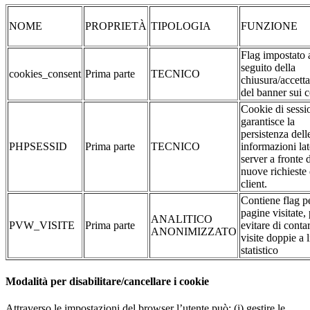
NOME
PROPRIETÀ
TIPOLOGIA
FUNZIONE
Flag impostato 
seguito della
cookies_consent
Prima parte
TECNICO
chiusura/accett
del banner sui 
Cookie di sessi
garantisce la
persistenza dell
PHPSESSID
Prima parte
TECNICO
informazioni la
server a fronte 
nuove richieste 
client.
Contiene flag pe
pagine visitate,
ANALITICO
PVW_VISITE
Prima parte
evitare di conta
ANONIMIZZATO
visite doppie a l
statistico
Modalità per disabilitare/cancellare i cookie
Attraverso le impostazioni del browser l’utente può: (i) gestire le