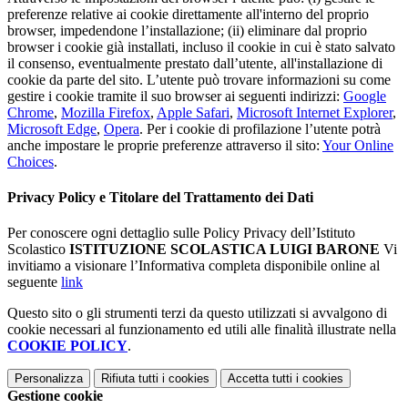
preferenze relative ai cookie direttamente all'interno del proprio
browser, impedendone l’installazione; (ii) eliminare dal proprio
browser i cookie già installati, incluso il cookie in cui è stato salvato
il consenso, eventualmente prestato dall’utente, all'installazione di
cookie da parte del sito. L’utente può trovare informazioni su come
gestire i cookie tramite il suo browser ai seguenti indirizzi:
Google
Chrome
,
Mozilla Firefox
,
Apple Safari
,
Microsoft Internet Explorer
,
Microsoft Edge
,
Opera
. Per i cookie di profilazione l’utente potrà
anche impostare le proprie preferenze attraverso il sito:
Your Online
Choices
.
Privacy Policy e Titolare del Trattamento dei Dati
Per conoscere ogni dettaglio sulle Policy Privacy dell’Istituto
Scolastico
ISTITUZIONE SCOLASTICA LUIGI BARONE
Vi
invitiamo a visionare l’Informativa completa disponibile online al
seguente
link
Questo sito o gli strumenti terzi da questo utilizzati si avvalgono di
cookie necessari al funzionamento ed utili alle finalità illustrate nella
COOKIE POLICY
.
Personalizza
Rifiuta tutti
i cookies
Accetta tutti
i cookies
Gestione cookie