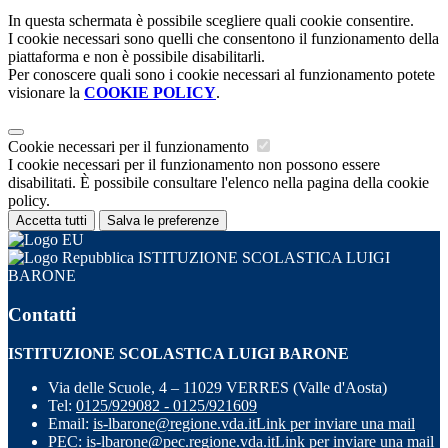
In questa schermata è possibile scegliere quali cookie consentire.
I cookie necessari sono quelli che consentono il funzionamento della
piattaforma e non è possibile disabilitarli.
Per conoscere quali sono i cookie necessari al funzionamento potete
visionare la
COOKIE POLICY
.
Cookie necessari per il funzionamento
I cookie necessari per il funzionamento non possono essere
disabilitati. È possibile consultare l'elenco nella pagina della cookie
policy.
Accetta tutti
Salva le preferenze
ISTITUZIONE SCOLASTICA LUIGI
BARONE
Contatti
ISTITUZIONE SCOLASTICA LUIGI BARONE
Via delle Scuole, 4 – 11029 VERRES (Valle d'Aosta)
Tel:
0125/929082 - 0125/921609
Email:
is-lbarone@regione.vda.it
Link per inviare una mail
PEC:
is-lbarone@pec.regione.vda.it
Link per inviare una mail