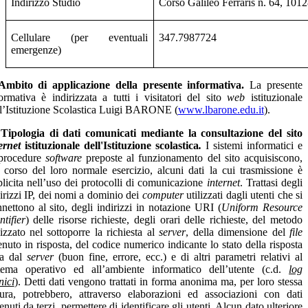
Indirizzo Studio
Corso Galileo Ferraris n. 64, 101
Cellulare (per eventuali
347.7987724
emergenze)
Ambito di applicazione della presente informativa.
La presente
ormativa è indirizzata a tutti i visitatori del sito
web
istituzionale
l’Istituzione Scolastica Luigi BARONE (
www.lbarone.edu.it
).
Tipologia di dati comunicati mediante la consultazione del sito
ernet
istituzionale dell'Istituzione scolastica
.
I sistemi informatici e
 procedure
software
preposte al funzionamento del sito acquisiscono,
 corso del loro normale esercizio, alcuni dati la cui trasmissione è
licita nell’uso dei protocolli di comunicazione
internet
. Trattasi degli
irizzi IP, dei nomi a dominio dei
computer
utilizzati dagli utenti che si
nettono al sito, degli indirizzi in notazione URI (
Uniform Resource
ntifier
) delle risorse richieste, degli orari delle richieste, del metodo
lizzato nel sottoporre la richiesta al
server
, della dimensione del
file
enuto in risposta, del codice numerico indicante lo stato della risposta
ta dal
server
(buon fine, errore, ecc.) e di altri parametri relativi al
stema operativo ed all’ambiente informatico dell’utente (c.d.
log
nici
). Detti dati vengono trattati in forma anonima ma, per loro stessa
ura, potrebbero, attraverso elaborazioni ed associazioni con dati
enuti da terzi, permettere di identificare gli utenti. Alcun dato ulteriore