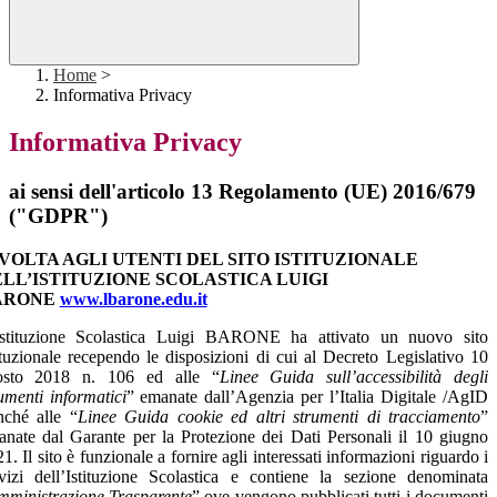
Home
>
Informativa Privacy
Informativa Privacy
ai sensi dell'articolo 13 Regolamento (UE) 2016/679
("GDPR")
VOLTA AGLI UTENTI DEL SITO ISTITUZIONALE
LL’ISTITUZIONE SCOLASTICA LUIGI
ARONE
www.lbarone.edu.it
Istituzione Scolastica Luigi BARONE ha attivato un nuovo sito
ituzionale recependo le disposizioni di cui al Decreto Legislativo 10
osto 2018 n. 106 ed alle “
Linee Guida sull’accessibilità degli
umenti informatici
” emanate dall’Agenzia per l’Italia Digitale /AgID
nché alle “
Linee Guida cookie ed altri strumenti di tracciamento
”
nate dal Garante per la Protezione dei Dati Personali il 10 giugno
1. Il sito è funzionale a fornire agli interessati informazioni riguardo i
vizi dell’Istituzione Scolastica e contiene la sezione denominata
mministrazione Trasparente
” ove vengono pubblicati tutti i documenti