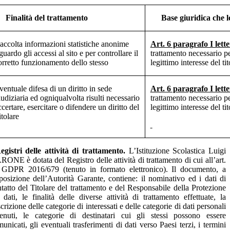
Finalità del trattamento
Base giuridica che l
accolta informazioni statistiche anonime
Art. 6 paragrafo I let
iguardo gli accessi al sito e per controllare il
trattamento necessario p
orretto funzionamento dello stesso
legittimo interesse del tit
ventuale difesa di un diritto in sede
Art. 6 paragrafo I let
iudiziaria ed ogniqualvolta risulti necessario
trattamento necessario p
ccertare, esercitare o difendere un diritto del
legittimo interesse del tit
itolare
egistri delle attività di trattamento.
L’Istituzione Scolastica Luigi
ARONE
è dotata del Registro delle attività di trattamento di cui all’art.
 GDPR 2016/679 (tenuto in formato elettronico). Il documento, a
posizione dell’Autorità Garante, contiene: il nominativo ed i dati di
tatto del Titolare del trattamento e del Responsabile della Protezione
 dati, le finalità delle diverse attività di trattamento effettuate, la
crizione delle categorie di interessati e delle categorie di dati personali
tenuti, le categorie di destinatari cui gli stessi possono essere
unicati, gli eventuali trasferimenti di dati verso Paesi terzi, i termini