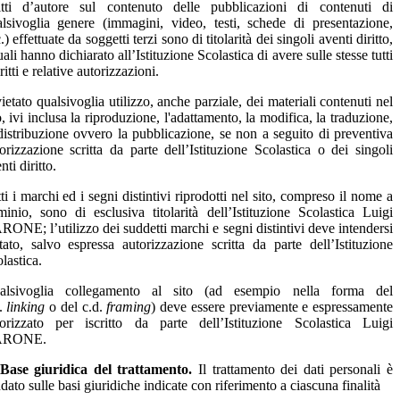
ritti d’autore sul contenuto delle pubblicazioni di contenuti di
lsivoglia genere (immagini, video, testi, schede di presentazione,
.) effettuate da soggetti terzi sono di titolarità dei singoli aventi diritto,
uali hanno dichiarato all’Istituzione Scolastica di avere sulle stesse tutti
iritti e relative autorizzazioni.
ietato qualsivoglia utilizzo, anche parziale, dei materiali contenuti nel
o, ivi inclusa la riproduzione, l'adattamento, la modifica, la traduzione,
distribuzione ovvero la pubblicazione, se non a seguito di preventiva
orizzazione scritta da parte dell’Istituzione Scolastica o dei singoli
nti diritto.
ti i marchi ed i segni distintivi riprodotti nel sito, compreso il nome a
inio, sono di esclusiva titolarità dell’Istituzione Scolastica Luigi
ONE; l’utilizzo dei suddetti marchi e segni distintivi deve intendersi
tato, salvo espressa autorizzazione scritta da parte dell’Istituzione
lastica.
alsivoglia collegamento al sito (ad esempio nella forma del
d.
linking
o del c.d.
framing
) deve essere previamente e espressamente
torizzato per iscritto da parte dell’Istituzione Scolastica Luigi
ARONE.
Base giuridica del trattamento.
Il trattamento dei dati personali è
dato sulle basi giuridiche indicate con riferimento a ciascuna finalità