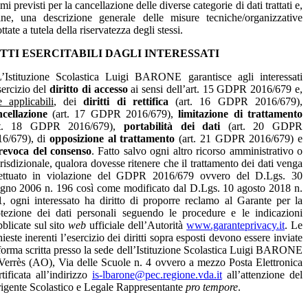
imi previsti per la cancellazione delle diverse categorie di dati trattati e,
ine, una descrizione
generale delle misure tecniche/organizzative
ttate a tutela della riservatezza degli stessi.
TTI ESERCITABILI DAGLI INTERESSATI
ituzione Scolastica Luigi BARONE garantisce agli interessati
sercizio del
diritto di accesso
ai sensi dell’art. 15 GDPR 2016/679 e,
 applicabili
, dei
diritti di rettifica
(art. 16 GDPR 2016/679),
ncellazione
(art. 17 GDPR 2016/679),
limitazione di trattamento
rt. 18 GDPR 2016/679),
portabilità dei dati
(art. 20 GDPR
16/679), di
opposizione al trattamento
(art. 21 GDPR 2016/679) e
revoca del consenso
. Fatto salvo ogni altro ricorso amministrativo o
risdizionale, qualora dovesse ritenere che il trattamento dei dati venga
fettuato in violazione del GDPR 2016/679 ovvero del D.Lgs. 30
gno 2006 n. 196 così come modificato dal D.Lgs. 10 agosto 2018 n.
, ogni interessato ha diritto di proporre reclamo al Garante per la
tezione dei dati personali seguendo le procedure e le indicazioni
blicate sul sito
web
ufficiale dell’Autorità
www.garanteprivacy.it
. Le
hieste inerenti l’esercizio dei diritti sopra esposti devono essere inviate
forma scritta presso la sede dell’Istituzione Scolastica
Luigi BARONE
Verrès (AO), Via delle Scuole n. 4 ovvero a mezzo Posta Elettronica
tificata all’indirizzo
is-lbarone@pec.regione.vda.it
all’attenzione del
igente Scolastico e Legale Rappresentante
pro tempore
.