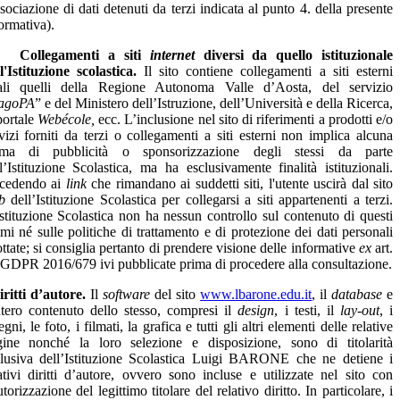
ssociazione di dati detenuti da terzi indicata al punto 4. della presente
ormativa).
Collegamenti a siti
internet
diversi da quello istituzionale
l'Istituzione scolastica.
Il sito contiene collegamenti a siti esterni
ali quelli della Regione Autonoma Valle d’Aosta, del servizio
agoPA
” e del Ministero dell’Istruzione, dell’Università e della Ricerca,
portale
Webécole,
ecc. L’inclusione nel sito di riferimenti a prodotti e/o
vizi forniti da terzi o collegamenti a siti esterni non implica alcuna
rma di pubblicità o sponsorizzazione degli stessi da parte
l’Istituzione Scolastica, ma ha esclusivamente finalità istituzionali.
cedendo ai
link
che rimandano ai suddetti siti
, l'utente uscirà dal sito
b
dell’Istituzione Scolastica per collegarsi a siti appartenenti a terzi.
stituzione Scolastica non ha nessun controllo sul contenuto di questi
imi né sulle politiche di trattamento e di protezione dei dati personali
ttate; si consiglia pertanto di prendere visione delle informative
ex
art.
GDPR 2016/679 ivi pubblicate prima di procedere alla consultazione.
iritti d’autore.
Il
software
del sito
www.lbarone.edu.it
, il
database
e
ntero contenuto dello stesso, compresi il
design
, i testi, il
lay-out
, i
egni, le foto, i filmati, la grafica e tutti gli altri elementi delle relative
gine nonché la loro selezione e disposizione, sono di titolarità
clusiva dell’Istituzione Scolastica Luigi BARONE che ne detiene i
ativi diritti d’autore, ovvero sono incluse e utilizzate nel sito con
utorizzazione del legittimo titolare del relativo diritto. In particolare, i