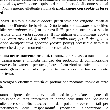
petto ai
log tecnici
viene acquisito durante il periodo di connessione al
o.
Non vengono effettuate attività di
profilazione con
cookie
di terze
ti
.
ookie
.
Il sito si avvale di
cookie
,
file
di testo che vengono inviati al
minale dell’utente che lo visita. Detto terminale (
computer
, dispositivo
bile,
smartphone
, ecc.) memorizza il
file
per ritrasmetterlo al sito in
asione di una visita successiva. Il sito utilizza
esclusivamente cookie
nici senza avvalersi di cookie di profilazione; per il dettaglio si
anda all’informativa specifica (cookie
policy) accessibile tramite il
nner
che si apre al momento dell’accesso al sito.
nalità del trattamento dei dati.
L’Istituzione Scolastica tratta i dati la
 trasmissione è implicita nell’uso dei protocolli di comunicazione
ernet
esclusivamente per raccogliere informazioni statistiche anonime
uardo gli accessi al sito e per controllare il corretto funzionamento
lo stesso.
 vengono effettuate attività di profilazione mediante
cookie
di terze
ti.
tanto in ipotesi del tutto eventuali – ed in particolare in ipotesi di
missione di reati informatici in danno dell’Istituzione Scolastica
amite accesso al sito
internet
– i dati potranno essere trattati per
accertamento delle responsabilità (mediante l'elaborazione e