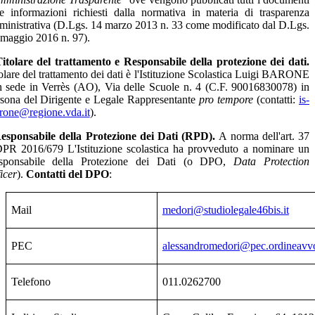
e informazioni richiesti dalla normativa in materia di trasparenza
inistrativa (D.Lgs. 14 marzo 2013 n. 33 come modificato dal D.Lgs.
maggio 2016 n. 97).
itolare del trattamento e Responsabile della protezione dei dati.
olare del trattamento dei dati è l'Istituzione Scolastica Luigi BARONE
 sede in Verrès (AO), Via delle Scuole n. 4 (C.F. 90016830078) in
sona del Dirigente e Legale Rappresentante
pro tempore
(contatti:
is-
rone@regione.vda.it
).
esponsabile della Protezione dei Dati (RPD).
A norma dell'art. 37
PR 2016/679 L'Istituzione scolastica ha provveduto a nominare un
sponsabile della Protezione dei Dati (o DPO,
Data Protection
icer
).
Contatti del DPO
:
Mail
medori@studiolegale46bis.it
PEC
alessandromedori@pec.ordineavvoc
Telefono
011.0262700