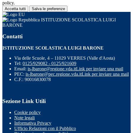
policy.
Accetta tutti
Salva le preferenze
ISTITUZIONE SCOLASTICA LUIGI
BARONE
Contatti
ISTITUZIONE SCOLASTICA LUIGI BARONE
Via delle Scuole, 4 – 11029 VERRES (Valle d'Aosta)
Tel:
0125/929082 - 0125/921609
Email:
is-lbarone@regione.vda.it
Link per inviare una mail
PEC:
is-lbarone@pec.regione.vda.it
Link per inviare una mail
C.F.: 90016830078
Sezione Link Utili
Cookie policy
Note legali
Informativa Privacy
Ufficio Relazioni con il Pubblico