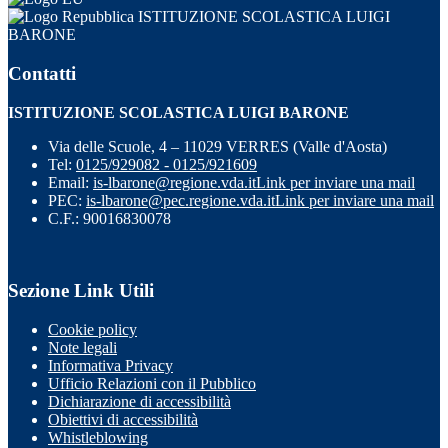
ISTITUZIONE SCOLASTICA LUIGI
BARONE
Contatti
ISTITUZIONE SCOLASTICA LUIGI BARONE
Via delle Scuole, 4 – 11029 VERRES (Valle d'Aosta)
Tel:
0125/929082 - 0125/921609
Email:
is-lbarone@regione.vda.it
Link per inviare una mail
PEC:
is-lbarone@pec.regione.vda.it
Link per inviare una mail
C.F.: 90016830078
Sezione Link Utili
Cookie policy
Note legali
Informativa Privacy
Ufficio Relazioni con il Pubblico
Dichiarazione di accessibilità
Obiettivi di accessibilità
Whistleblowing