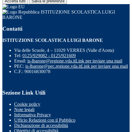
Accetta tutti
Salva le preferenze
ISTITUZIONE SCOLASTICA LUIGI
BARONE
Contatti
ISTITUZIONE SCOLASTICA LUIGI BARONE
Via delle Scuole, 4 – 11029 VERRES (Valle d'Aosta)
Tel:
0125/929082 - 0125/921609
Email:
is-lbarone@regione.vda.it
Link per inviare una mail
PEC:
is-lbarone@pec.regione.vda.it
Link per inviare una mail
C.F.: 90016830078
Sezione Link Utili
Cookie policy
Note legali
Informativa Privacy
Ufficio Relazioni con il Pubblico
Dichiarazione di accessibilità
Obiettivi di accessibilità