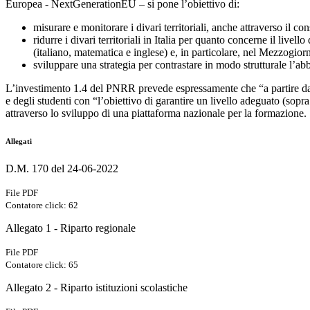
Europea - NextGenerationEU – si pone l’obiettivo di:
misurare e monitorare i divari territoriali, anche attraverso i
ridurre i divari territoriali in Italia per quanto concerne il livel
(italiano, matematica e inglese) e, in particolare, nel Mezzogior
sviluppare una strategia per contrastare in modo strutturale l’a
L’investimento 1.4 del PNRR prevede espressamente che “a partire da u
e degli studenti con “l’obiettivo di garantire un livello adeguato (sop
attraverso lo sviluppo di una piattaforma nazionale per la formazione.
Allegati
D.M. 170 del 24-06-2022
File PDF
Contatore click: 62
Allegato 1 - Riparto regionale
File PDF
Contatore click: 65
Allegato 2 - Riparto istituzioni scolastiche