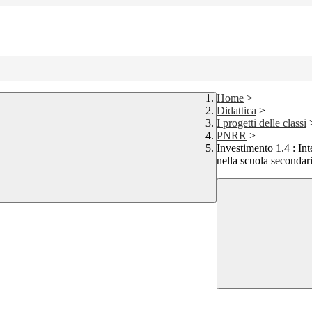
Home
>
Didattica
>
I progetti delle classi
PNRR
>
Investimento 1.4 : Inte
nella scuola secondari