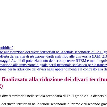
pubblici"
to alla riduzione dei divari territoriali nella scuola secondaria di I e II
ferta dei servizi di istruzione: dagli asili nido alle Università (D.M. 2
guaggi" Azioni di potenziamento delle competenze STEM e multilingui
rmazione alla transizione digitale per il personale scolastico per la tran
ione per la riduzione dei divari negli apprendimenti e il contrasto alla 
finalizzato alla riduzione dei divari territor
2)
i divari territoriali nella scuola secondaria di I e II grado e alla disper
 dei divari territoriali nelle scuole secondarie di primo e di secondo grad