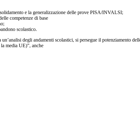
l consolidamento e la generalizzazione delle prove PISA/INVALSI;
lo delle competenze di base
no;
bbandono scolastico.
n’analisi degli andamenti scolastici, si persegue il potenziamento del
ra la media UE)”, anche