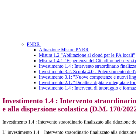
PNRR
Attuazione Misure PNRR
Misura 1.2 "Abilitazione al cloud per le PA locali"
Misura 1.4.1 "Esperienza del Cittadino nei servizi 
Investimento 1.4 : Intervento straordinario finalizza
Investimento 3.2: Scuola 4.0 - Potenziamento dell'of
Investimento 3.1: "Nuove competenze e nuovi lin
Investimento 2.1: "Didattica digitale integrata e fo
Investimento 1.4 : Interventi di tutoraggio e formaz
Investimento 1.4 : Intervento straordinario 
e alla dispersione scolastica (D.M. 170/202
Investimento 1.4 : Intervento straordinario finalizzato alla riduzione de
L' investimento 1.4 – Intervento straordinario finalizzato alla riduzione