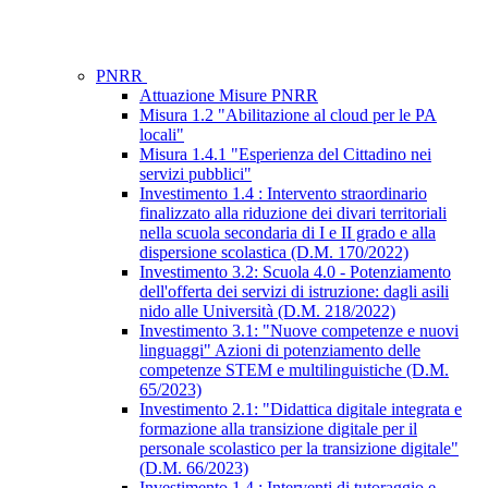
PNRR
Attuazione Misure PNRR
Misura 1.2 "Abilitazione al cloud per le PA
locali"
Misura 1.4.1 "Esperienza del Cittadino nei
servizi pubblici"
Investimento 1.4 : Intervento straordinario
finalizzato alla riduzione dei divari territoriali
nella scuola secondaria di I e II grado e alla
dispersione scolastica (D.M. 170/2022)
Investimento 3.2: Scuola 4.0 - Potenziamento
dell'offerta dei servizi di istruzione: dagli asili
nido alle Università (D.M. 218/2022)
Investimento 3.1: "Nuove competenze e nuovi
linguaggi" Azioni di potenziamento delle
competenze STEM e multilinguistiche (D.M.
65/2023)
Investimento 2.1: "Didattica digitale integrata e
formazione alla transizione digitale per il
personale scolastico per la transizione digitale"
(D.M. 66/2023)
Investimento 1.4 : Interventi di tutoraggio e