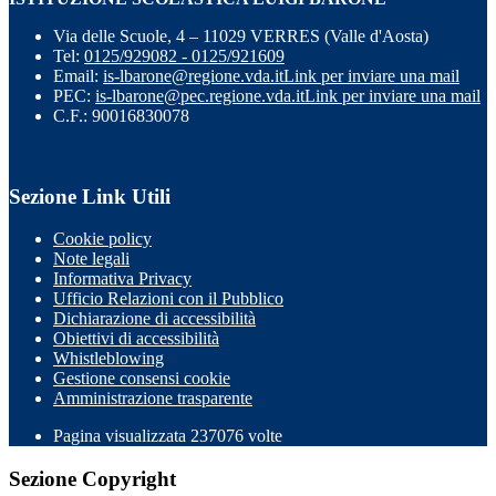
Via delle Scuole, 4 – 11029 VERRES (Valle d'Aosta)
Tel:
0125/929082 - 0125/921609
Email:
is-lbarone@regione.vda.it
Link per inviare una mail
PEC:
is-lbarone@pec.regione.vda.it
Link per inviare una mail
C.F.: 90016830078
Sezione Link Utili
Cookie policy
Note legali
Informativa Privacy
Ufficio Relazioni con il Pubblico
Dichiarazione di accessibilità
Obiettivi di accessibilità
Whistleblowing
Gestione consensi cookie
Amministrazione trasparente
Pagina visualizzata
237076
volte
Sezione Copyright