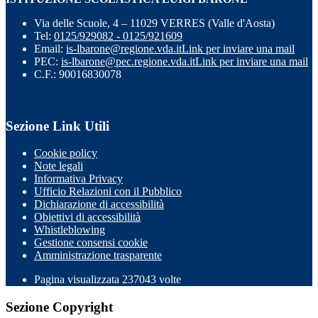
Via delle Scuole, 4 – 11029 VERRES (Valle d'Aosta)
Tel:
0125/929082 - 0125/921609
Email:
is-lbarone@regione.vda.it
Link per inviare una mail
PEC:
is-lbarone@pec.regione.vda.it
Link per inviare una mail
C.F.: 90016830078
Sezione Link Utili
Cookie policy
Note legali
Informativa Privacy
Ufficio Relazioni con il Pubblico
Dichiarazione di accessibilità
Obiettivi di accessibilità
Whistleblowing
Gestione consensi cookie
Amministrazione trasparente
Pagina visualizzata
237043
volte
Sezione Copyright