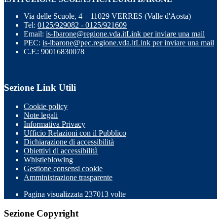
Via delle Scuole, 4 – 11029 VERRES (Valle d'Aosta)
Tel:
0125/929082 - 0125/921609
Email:
is-lbarone@regione.vda.it
Link per inviare una mail
PEC:
is-lbarone@pec.regione.vda.it
Link per inviare una mail
C.F.: 90016830078
Sezione Link Utili
Cookie policy
Note legali
Informativa Privacy
Ufficio Relazioni con il Pubblico
Dichiarazione di accessibilità
Obiettivi di accessibilità
Whistleblowing
Gestione consensi cookie
Amministrazione trasparente
Pagina visualizzata
237013
volte
Sezione Copyright